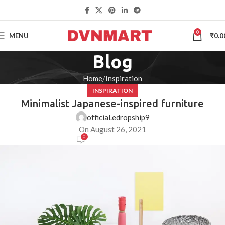
0
MENU
₹
0.0
Blog
Home
Inspiration
INSPIRATION
Minimalist Japanese-inspired furniture
official.edropship9
On August 26, 2021
0