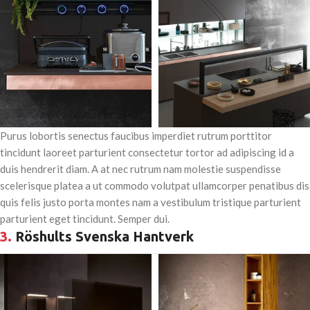
Purus lobortis senectus faucibus imperdiet rutrum porttitor
tincidunt laoreet parturient consectetur tortor ad adipiscing id a
duis hendrerit diam. A at nec rutrum nam molestie suspendisse
scelerisque platea a ut commodo volutpat ullamcorper penatibus dis
quis felis justo porta montes nam a vestibulum tristique parturient
parturient eget tincidunt. Semper dui.
3.
Röshults Svenska Hantverk